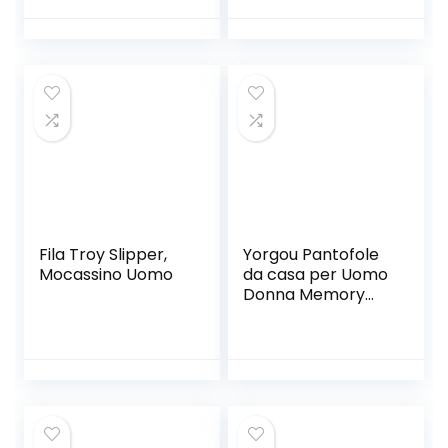
Punta Chiusa
Gr.39-46
Fila Troy Slipper,
Yorgou Pantofole
Mocassino Uomo
da casa per Uomo
Donna Memory
Foam Ciabatte
Antiscivolo
Invernali