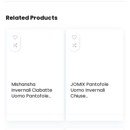
Related Products
Mishansha
JOMIX Pantofole
Invernali Ciabatte
Uomo Invernali
Uomo Pantofole
Chiuse
Donna Memory
CiabatteCasa
Foam Caldo
Calde e Comode
Ciabatte Casa
Unisex Comode
Antiscivolo Inverno