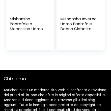
Mishansha
Mishansha Inverno
Pantofole a
Uomo Pantofole
Mocassino Uomo
Donna Ciabatte
Donna Invernali
Casa Memory
Ciabatte a
Foam Unisex Caldo
Memory Foam
Comode Morbide
Comode Calde
Antiscivolo Interni
ed Esterni 36-48
EU
Chi siamo
Anticherue.it is un moderno sito Web di confronto e revisione
dei prezzi all-in-one che offre le migliori offerte disponibili su
Amazon e ti tiene aggiornato attraverso gli ultimi blog
aggiunti. Tutte le immagini sono protette da copyright dei
rispettivi proprietari. Tutti i contenuti citati derivano dalle