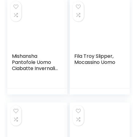
Scarpe
Mishansha
Fila Troy Slipper,
Pantofole Uomo
Mocassino Uomo
Ciabatte Invernali
Memory Foam
Pantofole Calde
Gr.39-46