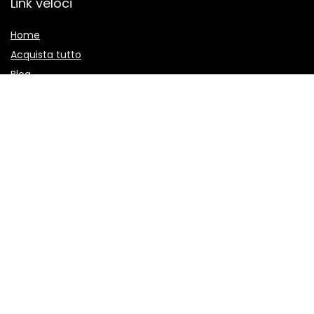
Link veloci
Home
Acquista tutto
Blog
I nostri negozi online
Per pubblicizzare
Spiegazioni
Politica Sulla Riservatezza
Termini e Condizioni
Divulgazione di affiliazione
2022 © Anticherue.it Tutti i diritti riservati