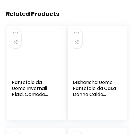
Related Products
Pantofole da
Mishansha Uomo
Uomo Invernali
Pantofole da Casa
Plaid, Comoda
Donna Caldo
Memory Foam
Comode
Calde Scarpe da
Antiscivolo Inverno
Casa in Lana con
Ciabatte, Gr.36-48
Suola Antiscivolo
EU
40-47