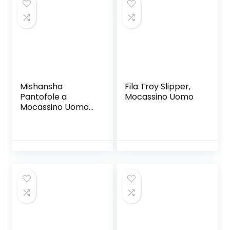
Mishansha
Fila Troy Slipper,
Pantofole a
Mocassino Uomo
Mocassino Uomo
Donna Invernali
Ciabatte a
Memory Foam
Comode Calde