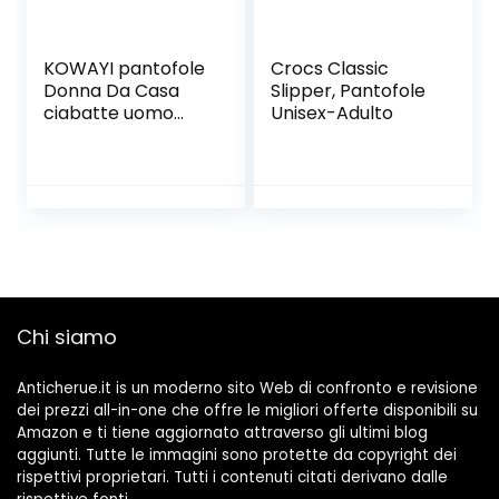
KOWAYI pantofole
Crocs Classic
Donna Da Casa
Slipper, Pantofole
ciabatte uomo
Unisex-Adulto
chiuse lavabili
antiscivolo
pantofole Per
Unisex
Chi siamo
Anticherue.it is un moderno sito Web di confronto e revisione
dei prezzi all-in-one che offre le migliori offerte disponibili su
Amazon e ti tiene aggiornato attraverso gli ultimi blog
aggiunti. Tutte le immagini sono protette da copyright dei
rispettivi proprietari. Tutti i contenuti citati derivano dalle