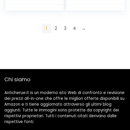
Estive Eleganti
Lucide Traspirante
Sandali a Punta
Chiusa Uomo Mare
Piscina
1
2
3
4
→
Chi siamo
Anticherue.it is un moderno sito Web di confronto e revisione
dei prezzi all-in-one che offre le migliori offerte disponibili su
Amazon e ti tiene aggiornato attraverso gli ultimi blog
aggiunti. Tutte le immagini sono protette da copyright dei
rispettivi proprietari. Tutti i contenuti citati derivano dalle
rispettive fonti.