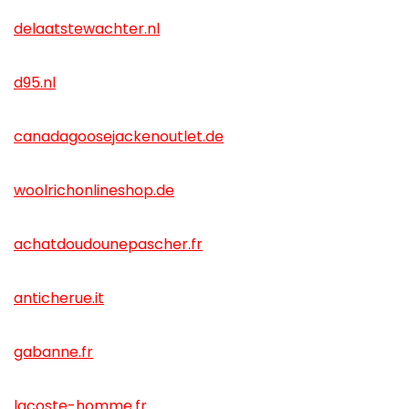
delaatstewachter.nl
d95.nl
canadagoosejackenoutlet.de
woolrichonlineshop.de
achatdoudounepascher.fr
anticherue.it
gabanne.fr
lacoste-homme.fr