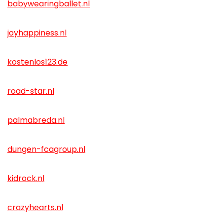
babywearingballet.nl
joyhappiness.nl
kostenlos123.de
road-star.nl
palmabreda.nl
dungen-fcagroup.nl
kidrock.nl
crazyhearts.nl