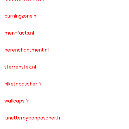
burningzone.nl
men-facts.nl
herenchantment.nl
sterrenstek.nl
niketnpascher.fr
wallcaps.fr
lunetteraybanpascher.fr