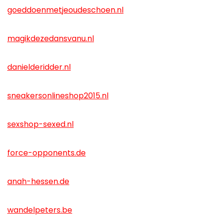
goeddoenmetjeoudeschoen.nl
magikdezedansvanu.nl
danielderidder.nl
sneakersonlineshop2015.nl
sexshop-sexed.nl
force-opponents.de
anah-hessen.de
wandelpeters.be