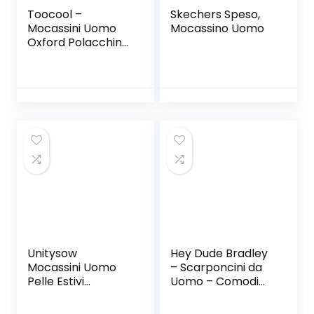
Toocool –
Skechers Speso,
Mocassini Uomo
Mocassino Uomo
Oxford Polacchine
Scarpe Uomo
Eleganti College
Y79
Unitysow
Hey Dude Bradley
Mocassini Uomo
– Scarponcini da
Pelle Estivi
Uomo – Comodi
Pantofole Casual
Flessibili e Leggeri
Eleganti Slip On
– Pelle Eco-