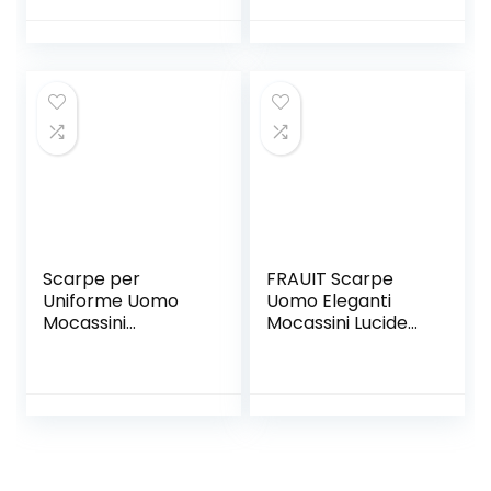
Scarpe da Guida
Sostenibile –
Scarpe da Barca
Soletta in Memory
Classic Loafers
Foam – Design
Italiano, Stile
Americano
Scarpe per
FRAUIT Scarpe
Uniforme Uomo
Uomo Eleganti
Mocassini
Mocassini Lucide
Stringate Eleganti
Scarpe Uomini
Oxford Basse
Elegante Senza
Casual Elegante
Lacci Loafers Men
Classiche Slip on
Sneakers Ragazzo
Comode Lacci
Pelle Basse Scarpe
Loafer Antiscivolo
da Barca Scarpe
Classic
Antinfortunistica