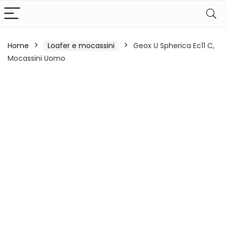
Home
Loafer e mocassini
Geox U Spherica Ec11 C,
Mocassini Uomo