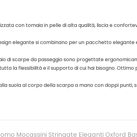
lizzata con tomaia in pelle di alta qualità, liscia e confor
esign elegante si combinano per un pacchetto elegante e ve
 paio di scarpe da passeggio sono progettate ergonomica
utta la flessibilità e il supporto di cui hai bisogno. Ottim
alla suola al corpo della scarpa a mano con doppi punti, s
omo Mocassini Stringate Eleganti Oxford Bas