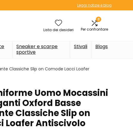
Leggi notizie e blog
0
Per confrontare
Lista dei desideri
te
Sneaker e scarpe
Stivali
Blogs
sportive
ante Classiche Slip on Comode Lacci Loafer
niforme Uomo Mocassini
ganti Oxford Basse
te Classiche Slip on
 Loafer Antiscivolo