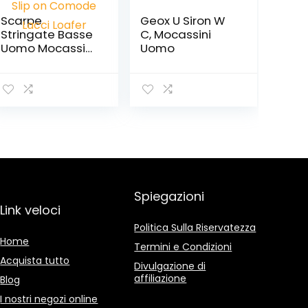
Scarpe
Geox U Siron W
Stringate Basse
C, Mocassini
Uomo Mocassini
Uomo
Eleganti Oxford
Casual Elegante
Classiche Slip on
Comode Lacci
Loafer
Spiegazioni
Link veloci
Politica Sulla Riservatezza
Home
Termini e Condizioni
Acquista tutto
Divulgazione di
affiliazione
Blog
I nostri negozi online