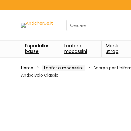
Search
for:
Espadrillas
Loafer e
Monk
basse
mocassini
Strap
Home
Loafer e mocassini
Scarpe per Unifor
Antiscivolo Classic