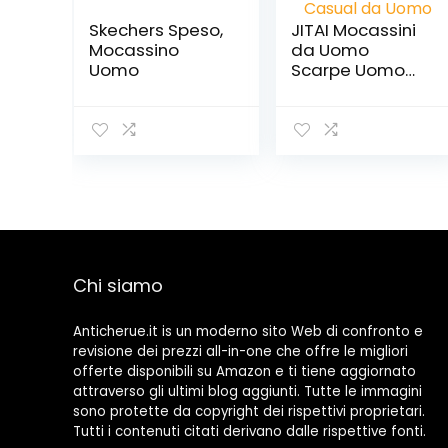
Skechers Speso,
JITAI Mocassini
Mocassino
da Uomo
Uomo
Scarpe Uomo
Mocassini in
Ecopelle con
Frange E Scarpe
Casual da
Uomo
Chi siamo
Anticherue.it is un moderno sito Web di confronto e
revisione dei prezzi all-in-one che offre le migliori
offerte disponibili su Amazon e ti tiene aggiornato
attraverso gli ultimi blog aggiunti. Tutte le immagini
sono protette da copyright dei rispettivi proprietari.
Tutti i contenuti citati derivano dalle rispettive fonti.