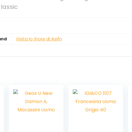
lassic
and
Visita lo Store di Asifn