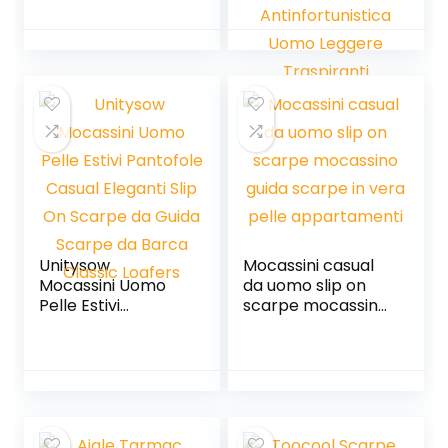
da Sposa da
Elegante Senza
Mocassini Uomo
Lacci Loafers Men
Sneakers Ragazzo
Pelle Basse Scarpe
da Barca Scarpe
Antinfortunistica
Uomo Leggere
Traspiranti
Unitysow
Mocassini casual
Mocassini Uomo
da uomo slip on
Pelle Estivi
scarpe mocassino
Pantofole Casual
guida scarpe in
Eleganti Slip On
vera pelle
Scarpe da Guida
appartamenti
Scarpe da Barca
Classic Loafers