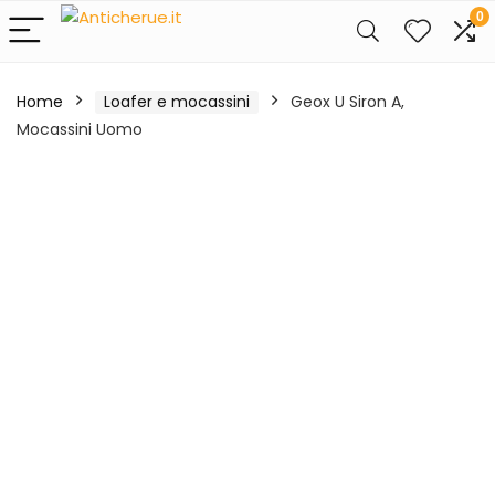
0
Home
Loafer e mocassini
Geox U Siron A,
Mocassini Uomo