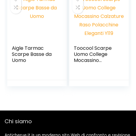
Aigle Tarmac
Toocool Scarpe
Scarpe Basse da
Uomo College
Uomo
Mocassino
Calzature Raso
Polacchine
Eleganti Y119
Chi siamo
Anticherue.it is un moderno sito Web di confronto e revisione