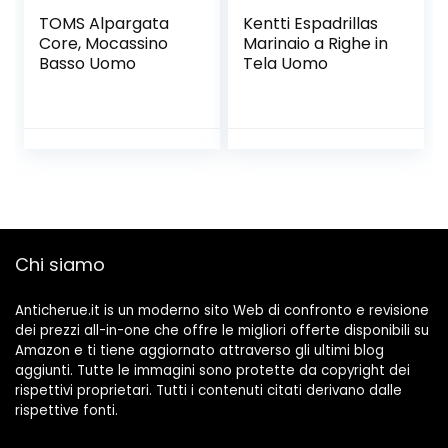
TOMS Alpargata
Kentti Espadrillas
Core, Mocassino
Marinaio a Righe in
Basso Uomo
Tela Uomo
Chi siamo
Anticherue.it is un moderno sito Web di confronto e revisione
dei prezzi all-in-one che offre le migliori offerte disponibili su
Amazon e ti tiene aggiornato attraverso gli ultimi blog
aggiunti. Tutte le immagini sono protette da copyright dei
rispettivi proprietari. Tutti i contenuti citati derivano dalle
rispettive fonti.