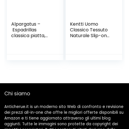
Alpargatus –
Kentti Uomo
Espadrillas
Classico Tessuto
classica piatta,
Naturale Slip-on
uomo
Espadrillas
Chi siamo
Anticherue.it is un moderno sito Web di confronto e revisione
dei prezzi all-in-one che offre le migliori offerte disponibili su
Amazon e ti tiene aggiornato attraverso gli ultimi blog
aggiunti. Tutte le immagini sono protette da copyright dei