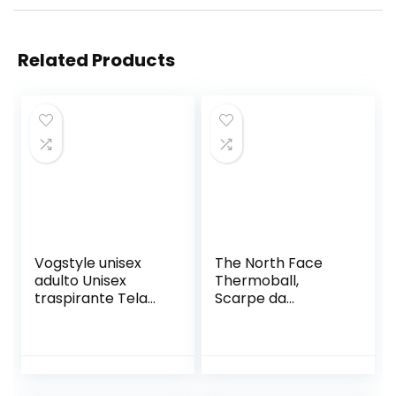
Related Products
Vogstyle unisex
The North Face
adulto Unisex
Thermoball,
traspirante Tela
Scarpe da
scivolare su
Passeggio Uomo
espadrille scarpe
da ginnastica