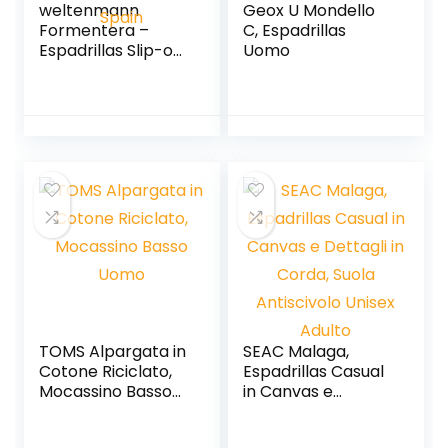
weltenmann
Geox U Mondello
Formentera –
C, Espadrillas
Espadrillas Slip-on
Uomo
Classiche in
Cotone con Borsa
di Stoffa, 41-46,
Handmade in
Spain
TOMS Alpargata in
SEAC Malaga,
Cotone Riciclato,
Espadrillas Casual
Mocassino Basso
in Canvas e
Uomo
Dettagli in Corda,
Suola Antiscivolo