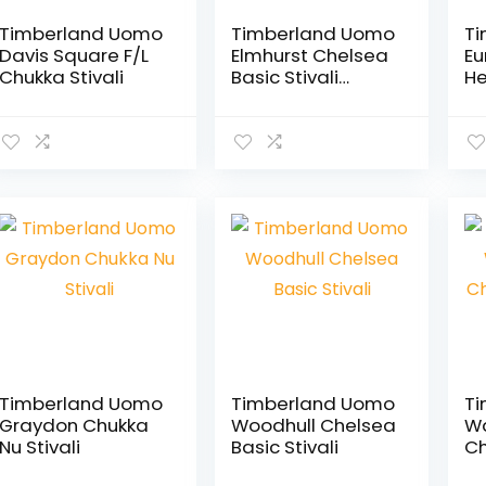
Timberland Uomo
Timberland Uomo
Ti
Davis Square F/L
Elmhurst Chelsea
Eu
Chukka Stivali
Basic Stivali
He
Chelsea
St
Timberland Uomo
Timberland Uomo
Ti
Graydon Chukka
Woodhull Chelsea
Wa
Nu Stivali
Basic Stivali
Ch
U