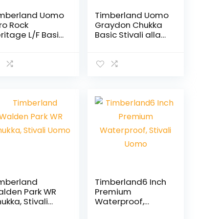
mberland Uomo
Timberland Uomo
ro Rock
Graydon Chukka
ritage L/F Basic
Basic Stivali alla
ivali
moda
mberland
Timberland6 Inch
lden Park WR
Premium
ukka, Stivali
Waterproof,
omo
Stivali Uomo