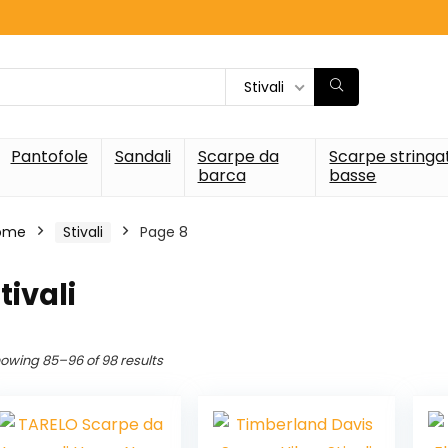
Stivali
Pantofole
Sandali
Scarpe da
Scarpe stringa
barca
basse
ome
Stivali
Page 8
tivali
owing 85–96 of 98 results