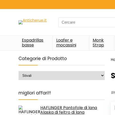
Search
for:
Espadrillas
Loafer e
Monk
basse
mocassini
Strap
Categorie di Prodotto
H
S
migliori affari!!
Sh
HAFLINGER Pantofole di lana
Alaska di feltro di lana