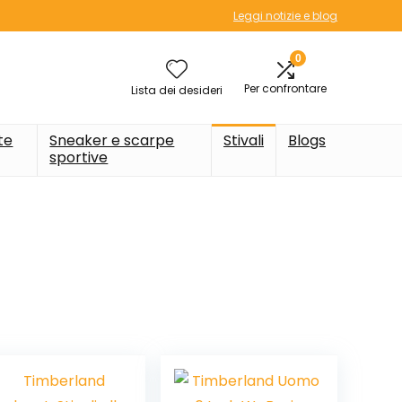
Leggi notizie e blog
0
Per confrontare
Lista dei desideri
te
Sneaker e scarpe
Stivali
Blogs
sportive