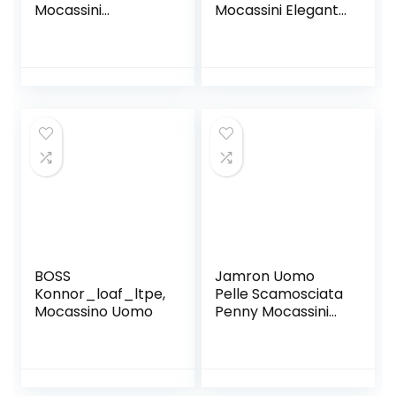
Mocassini
Mocassini Eleganti
Stringate Eleganti
Oxford Casual
Oxford Basse
Elegante Classiche
Casual Elegante
Slip on Comode
Classiche Slip on
Lacci Loafer
Comode Lacci
Loafer Antiscivolo
Classic
BOSS
Jamron Uomo
Konnor_loaf_ltpe,
Pelle Scamosciata
Mocassino Uomo
Penny Mocassini
Comfort Scarpe
da Guida Pantofole