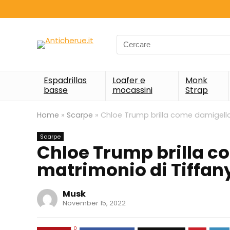
Search
for:
Espadrillas
Loafer e
Monk
basse
mocassini
Strap
Home
»
Scarpe
»
Chloe Trump brilla come damigell
Scarpe
Chloe Trump brilla c
matrimonio di Tiffa
Musk
November 15, 2022
0