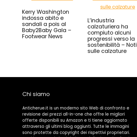
Kerry Washington
indossa abito e
L’industria
sandali a pois al
calzaturiera ha
Baby2Baby Gala –
compiuto alcuni
Footwear News
progressi verso la
sostenibilità – Noti
sulle calzature
Chi siamo
Anticherue.it is un moderno sito Web di confronto e
revisione dei prezzi all-in-one che offre le migliori
offerte disponibili su Amazon e ti tiene aggiornato
attraverso gli ultimi blog aggiunti. Tutte le immagini
sono protette da copyright dei rispettivi proprietari.