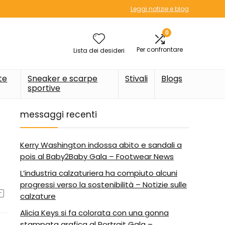
Leggi notizie e blog
0
Per confrontare
Lista dei desideri
te
Sneaker e scarpe
Stivali
Blogs
sportive
messaggi recenti
Kerry Washington indossa abito e sandali a
pois al Baby2Baby Gala – Footwear News
L’industria calzaturiera ha compiuto alcuni
progressi verso la sostenibilità – Notizie sulle
calzature
Alicia Keys si fa colorata con una gonna
stampata grafica al Portrait Gala –