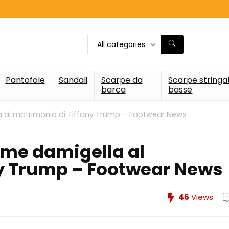
All categories
Pantofole
Sandali
Scarpe da
Scarpe stringa
barca
basse
a al matrimonio di Tiffany Trump – Footwear News
ome damigella al
ny Trump – Footwear News
46
Views