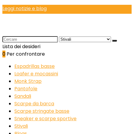
Leggi notizie e blog
Search
for:
Lista dei desideri
0
Per confrontare
Espadrillas basse
Loafer e mocassini
Monk Strap
Pantofole
Sandali
Scarpe da barca
Scarpe stringate basse
Sneaker e scarpe sportive
Stivali
Blogs