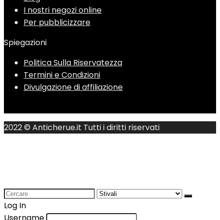
I nostri negozi online
Per pubblicizzare
Spiegazioni
Politica Sulla Riservatezza
Termini e Condizioni
Divulgazione di affiliazione
2022 © Anticherue.it Tutti i diritti riservati
Search
for:
Log In
Username