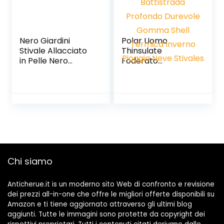
Nero Giardini
Polar Uomo
Stivale Allacciato
Thinsulate
in Pelle Nero
Foderato
Donna
Impermeabile
Battistrada
Profondo Durevole
Gomma Shell
Termica Inverno
Pioggia Neve
Stivales
Chi siamo
Anticherue.it is un moderno sito Web di confronto e revisione
dei prezzi all-in-one che offre le migliori offerte disponibili su
Amazon e ti tiene aggiornato attraverso gli ultimi blog
aggiunti. Tutte le immagini sono protette da copyright dei