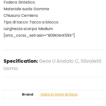
Fodera: Sintetico.
Materiale suola: Gomma
Chiusura: Cerniera
Tipo di tacco: Tacco a blocco
Larghezza scarpa: Medium
[amz_corss_sell asin=”B09KNHX59X”]
Specification:
Geox U Andalo C, Stivaletti
Uomo
Brand
Visita lo Store di Geox