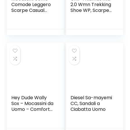
Comode Leggero
2.0 Wmn Trekking
Scarpe Casual
Shoe WP, Scarpe
Scarpe da Barca
Donna
Scarpe da
Ginnastica Slip On
Guida Basse
Scarpe
Traspirante
Hey Dude Wally
Diesel Sa-mayemi
Sox – Mocassini da
CC, Sandali a
Uomo – Comfort
Ciabatta Uomo
Leggero