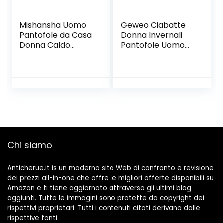
Mishansha Uomo
Geweo Ciabatte
Pantofole da Casa
Donna Invernali
Donna Caldo
Pantofole Uomo
Comode
Calde Animale
Antiscivolo Inverno
Pantofole Peluche
Ciabatte, Gr.36-48
Comode Ciabatte
EU
Uomo Casa
Antiscivolo
Pantofole Memory
Foam Morbide
Slippers Unisex
35/44EU
Chi siamo
Anticherue.it is un moderno sito Web di confronto e revisione
dei prezzi all-in-one che offre le migliori offerte disponibili su
Amazon e ti tiene aggiornato attraverso gli ultimi blog
aggiunti. Tutte le immagini sono protette da copyright dei
rispettivi proprietari. Tutti i contenuti citati derivano dalle
rispettive fonti.