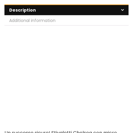
Description
Additional information
Un successo sicuro! Stivaletti Chelsea con micro