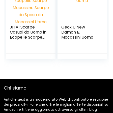
JITAI Scarpe
Geox U New
Casual da Uomo in
Damon B,
Ecopelle Scarpe
Mocassini Uomo
Mocassino Scarpe
da Sposa da
Mocassini Uomo
Chi siamo
Anticherue.it is un moderno sito Web di confronto e revisione
dei prezzi all-in-one che offre le migliori offerte disponibili su
Amazon e ti tiene aggiornato attraverso gli ultimi blog