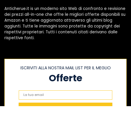
Anticherue.it is un moderno sito Web di confronto e revisione
dei prezzi all-in-one che offre le migliori offerte disponibili su
Amazon e ti tiene aggiornato attraverso gli ultimi blog
aggiunti. Tutte le immagini sono protette da copyright dei
rispettivi proprietari. Tutti i contenuti citati derivano dalle
rispettive fonti.
ISCRIVITI ALLA NOSTRA MAIL LIST PER IL MEGLIO
Offerte