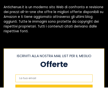
Anticherue.it is un moderno sito Web di confronto e revisione
dei prezzi all-in-one che offre le migliori offerte disponibili su
Amazon e ti tiene aggiornato attraverso gli ultimi blog
aggiunti. Tutte le immagini sono protette da copyright dei
rispettivi proprietari. Tutti i contenuti citati derivano dalle
rispettive fonti.
ISCRIVITI ALLA NOSTRA MAIL LIST PER IL MEGLIO
Offerte