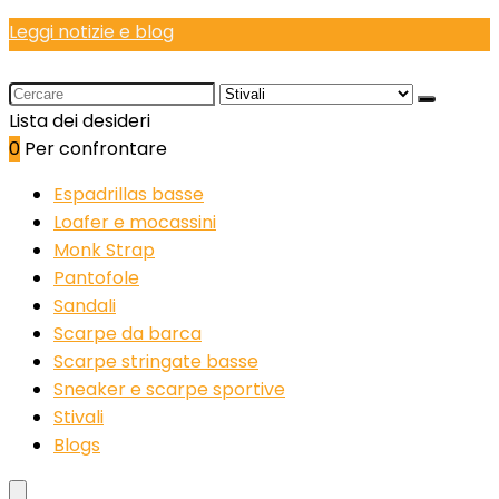
Leggi notizie e blog
Search
for:
Lista dei desideri
0
Per confrontare
Espadrillas basse
Loafer e mocassini
Monk Strap
Pantofole
Sandali
Scarpe da barca
Scarpe stringate basse
Sneaker e scarpe sportive
Stivali
Blogs