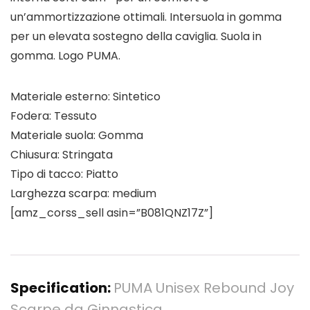
un’ammortizzazione ottimali. Intersuola in gomma
per un elevata sostegno della caviglia. Suola in
gomma. Logo PUMA.
Materiale esterno: Sintetico
Fodera: Tessuto
Materiale suola: Gomma
Chiusura: Stringata
Tipo di tacco: Piatto
Larghezza scarpa: medium
[amz_corss_sell asin=”B081QNZ17Z”]
Specification:
PUMA Unisex Rebound Joy
Scarpe da Ginnastica