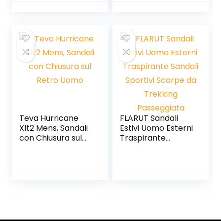
in Rete
Traspirante,
Scarpe Basse da
Spiaggia da
Trekking Estive
Teva Hurricane
FLARUT Sandali
Xlt2 Mens, Sandali
Estivi Uomo Esterni
con Chiusura sul
Traspirante
Retro Uomo
Sandali Sportivi
Scarpe da
Trekking
Passeggiata