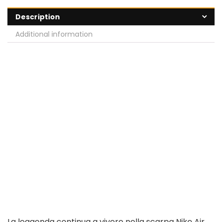
Description
Additional information
La leggenda continua a vivere nella scarpa Nike Air