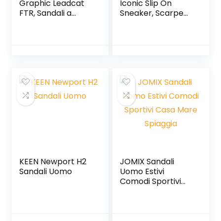
Graphic Leadcat
Iconic Slip On
FTR, Sandali a
Sneaker, Scarpe
Ciabatta Unisex-
da Ginnastica
Adulto
Basse Bambini e
Ragazzi
KEEN Newport H2
JOMIX Sandali
Sandali Uomo
Uomo Estivi
Comodi Sportivi
Casa Mare
Spiaggia