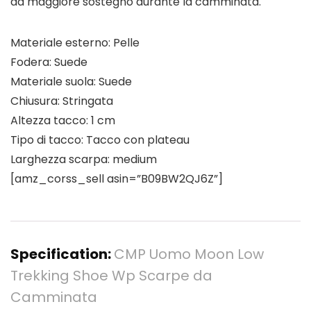
dà maggiore sostegno durante la camminata.
Materiale esterno: Pelle
Fodera: Suede
Materiale suola: Suede
Chiusura: Stringata
Altezza tacco: 1 cm
Tipo di tacco: Tacco con plateau
Larghezza scarpa: medium
[amz_corss_sell asin=”B09BW2QJ6Z”]
Specification:
CMP Uomo Moon Low
Trekking Shoe Wp Scarpe da
Camminata