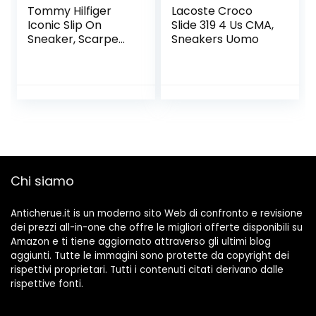
Tommy Hilfiger
Lacoste Croco
Iconic Slip On
Slide 319 4 Us CMA,
Sneaker, Scarpe
Sneakers Uomo
da Ginnastica
Basse Bambini e
Ragazzi
Chi siamo
Anticherue.it is un moderno sito Web di confronto e revisione
dei prezzi all-in-one che offre le migliori offerte disponibili su
Amazon e ti tiene aggiornato attraverso gli ultimi blog
aggiunti. Tutte le immagini sono protette da copyright dei
rispettivi proprietari. Tutti i contenuti citati derivano dalle
rispettive fonti.