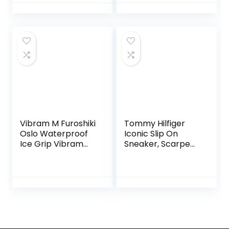
Trekking
Passeggiata
Fisherman Casual
Sneakers
Antiscivolo
Vibram M Furoshiki
Tommy Hilfiger
Oslo Waterproof
Iconic Slip On
Ice Grip Vibram
Sneaker, Scarpe
Five Fingers
da Ginnastica
Basse Bambini e
Ragazzi