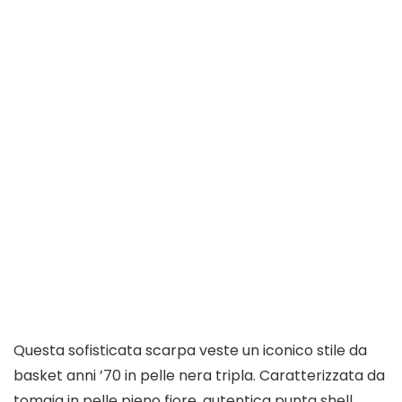
Questa sofisticata scarpa veste un iconico stile da
basket anni ’70 in pelle nera tripla. Caratterizzata da
tomaia in pelle pieno fiore, autentica punta shell