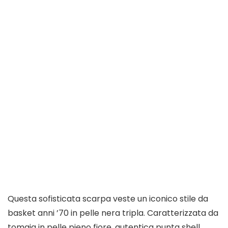
Questa sofisticata scarpa veste un iconico stile da
basket anni ’70 in pelle nera tripla. Caratterizzata da
tomaia in pelle pieno fiore, autentica punta shell