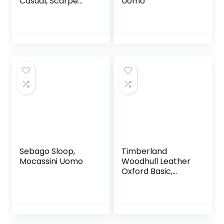
Casual, Scarpe
Uomo
Oxford Uomo,
Verde ( Duck
Green Canvas
J02), 42 EU
Sebago Sloop,
Timberland
Mocassini Uomo
Woodhull Leather
Oxford Basic,
Scarpe con Lacci
Uomo