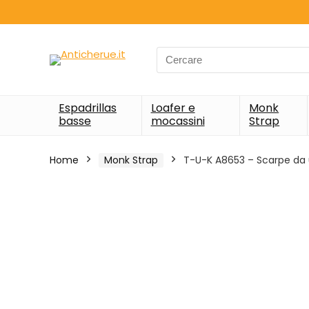
Search
for:
Espadrillas
Loafer e
Monk
basse
mocassini
Strap
Home
Monk Strap
T-U-K A8653 – Scarpe da u