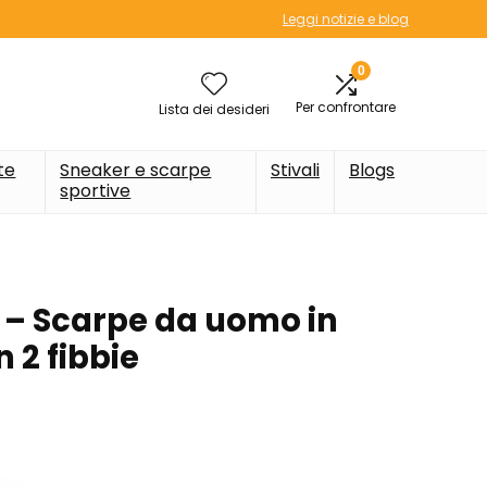
Leggi notizie e blog
0
Per confrontare
Lista dei desideri
te
Sneaker e scarpe
Stivali
Blogs
sportive
– Scarpe da uomo in
 2 fibbie