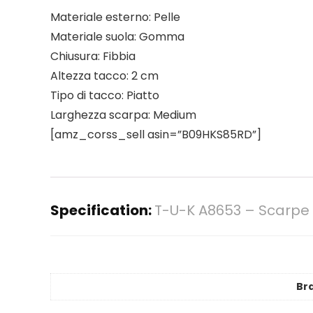
Materiale esterno: Pelle
Materiale suola: Gomma
Chiusura: Fibbia
Altezza tacco: 2 cm
Tipo di tacco: Piatto
Larghezza scarpa: Medium
[amz_corss_sell asin=”B09HKS85RD”]
Specification:
T-U-K A8653 – Scarpe 
Br