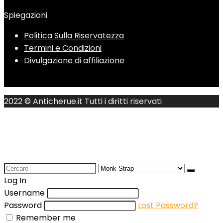
Spiegazioni
Politica Sulla Riservatezza
Termini e Condizioni
Divulgazione di affiliazione
2022 © Anticherue.it Tutti i diritti riservati
Search
for:
Log In
Username
Password
Lost Password?
Remember me