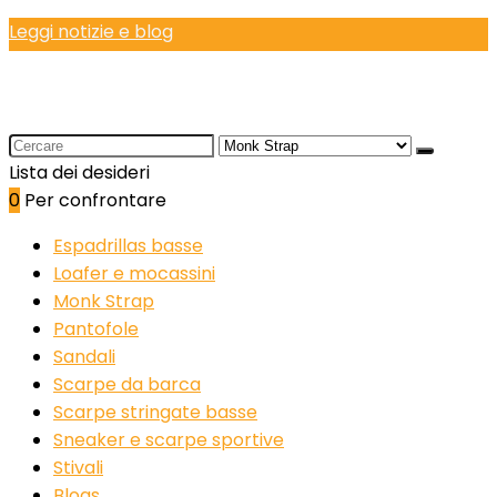
Leggi notizie e blog
Search
for:
Lista dei desideri
0
Per confrontare
Espadrillas basse
Loafer e mocassini
Monk Strap
Pantofole
Sandali
Scarpe da barca
Scarpe stringate basse
Sneaker e scarpe sportive
Stivali
Blogs