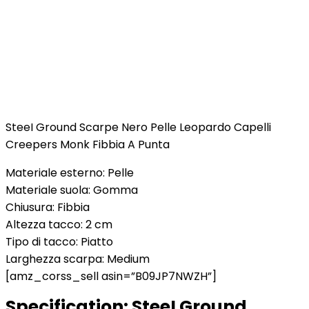
SteeI Ground Scarpe Nero Pelle Leopardo Capelli
Creepers Monk Fibbia A Punta
Materiale esterno: Pelle
Materiale suola: Gomma
Chiusura: Fibbia
Altezza tacco: 2 cm
Tipo di tacco: Piatto
Larghezza scarpa: Medium
[amz_corss_sell asin=”B09JP7NWZH”]
Specification:
SteeI Ground