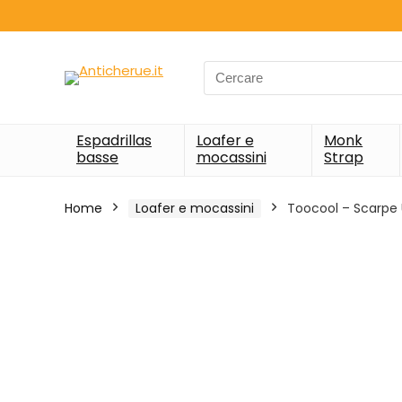
Search
for:
Espadrillas
Loafer e
Monk
basse
mocassini
Strap
Home
Loafer e mocassini
Toocool – Scarpe