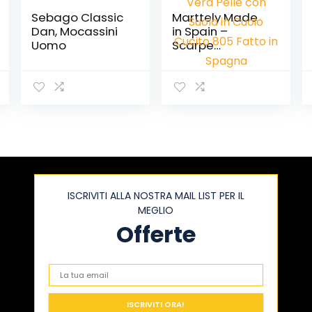
Sebago Classic
Marttely Made
Dan, Mocassini
in Spain –
Uomo
Scarpe
Mocassini
Nappe Uomo
Eleganti Tassel-
Loafer in Vera
Pelle con Suola
in Cuoio Cucito
805 Fatto in
Spagna
ISCRIVITI ALLA NOSTRA MAIL LIST PER IL
MEGLIO
Offerte