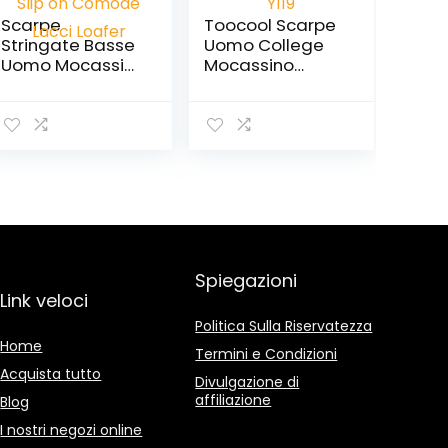
Scarpe
Toocool Scarpe
Stringate Basse
Uomo College
Uomo Mocassini
Mocassino
Eleganti Oxford
Calzature Raso
Casual Elegante
Polacchine
Classiche Slip on
Eleganti Y119
Comode Lacci
Loafer
Spiegazioni
Link veloci
Politica Sulla Riservatezza
Home
Termini e Condizioni
Acquista tutto
Divulgazione di
affiliazione
Blog
I nostri negozi online