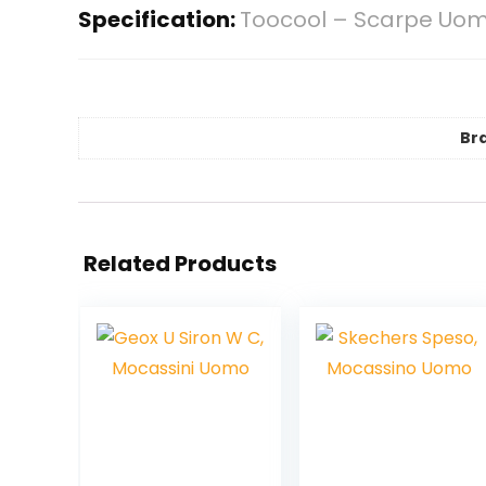
Specification:
Toocool – Scarpe Uom
Br
Related Products