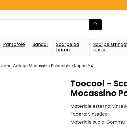
Pantofole
Sandali
Scarpe da
Scarpe stringa
barca
basse
 Uomo College Mocassino Polacchine Nappe Y41
Toocool – Sc
Mocassino Po
Materiale esterno: Sintet
Fodera: Sintetico
Materiale suola: Gomma