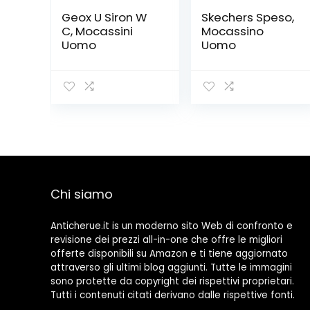
Geox U Siron W
Skechers Speso,
C, Mocassini
Mocassino
Uomo
Uomo
Chi siamo
Anticherue.it is un moderno sito Web di confronto e
revisione dei prezzi all-in-one che offre le migliori
offerte disponibili su Amazon e ti tiene aggiornato
attraverso gli ultimi blog aggiunti. Tutte le immagini
sono protette da copyright dei rispettivi proprietari.
Tutti i contenuti citati derivano dalle rispettive fonti.