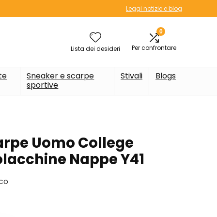
Leggi notizie e blog
0
Per confrontare
Lista dei desideri
te
Sneaker e scarpe
Stivali
Blogs
sportive
arpe Uomo College
lacchine Nappe Y41
ico