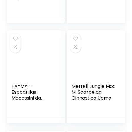
espadrillas con
Dettagli in Corda,
zeppa Uomo
Suola Antiscivolo
Unisex Adulto
PAYMA –
Merrell Jungle Moc
Espadrillas
M, Scarpe da
Mocassini da
Ginnastica Uomo
Uomo in Pelle
Scamosciata.
Sandali di Juta
Estive e Flessibili.
Design Liscio o