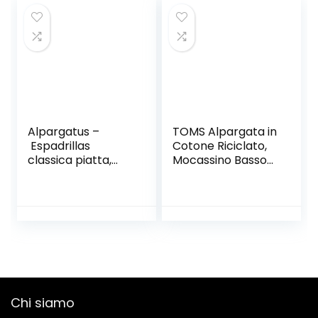
Mascherato.
Marrone, Blu Navy
e Kaki
Alpargatus –
TOMS Alpargata in
Espadrillas
Cotone Riciclato,
classica piatta,
Mocassino Basso
uomo
Uomo
Chi siamo