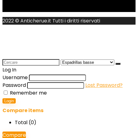
2022 © Anticherue.it Tutti i diritti riservati
Search
for:
Log In
Username
Password
Lost Password?
Remember me
Login
Compare items
Total (
0
)
Compare