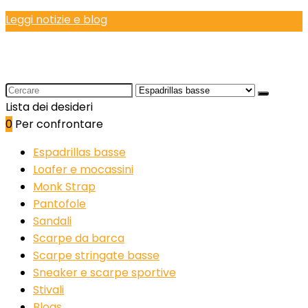
Leggi notizie e blog
Search
for:
Lista dei desideri
0
Per confrontare
Espadrillas basse
Loafer e mocassini
Monk Strap
Pantofole
Sandali
Scarpe da barca
Scarpe stringate basse
Sneaker e scarpe sportive
Stivali
Blogs