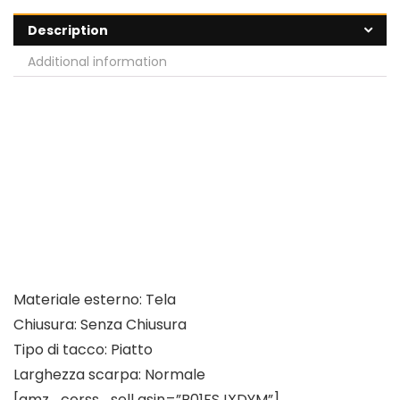
Description
Additional information
Materiale esterno: Tela
Chiusura: Senza Chiusura
Tipo di tacco: Piatto
Larghezza scarpa: Normale
[amz_corss_sell asin=”B01FSJXDYM”]