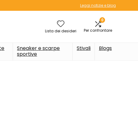
Leggi notizie e blog
0
Per confrontare
Lista dei desideri
te
Sneaker e scarpe
Stivali
Blogs
sportive